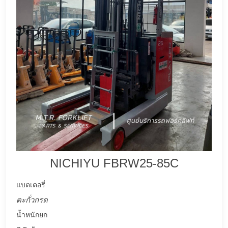
NICHIYU FBRW25-85C
แบตเตอรี่
ตะกั่วกรด
น้ำหนักยก