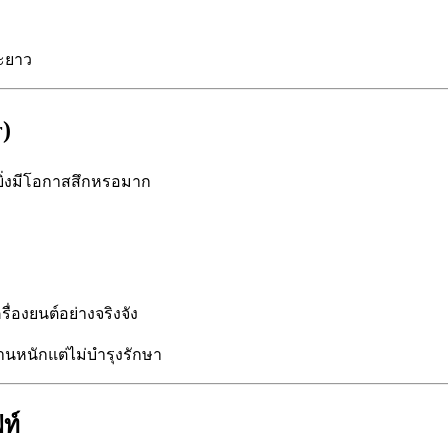
ยะยาว
)
 ยิ่งมีโอกาสสึกหรอมาก
่องยนต์อย่างจริงจัง
งานหนักแต่ไม่บำรุงรักษา
ท์