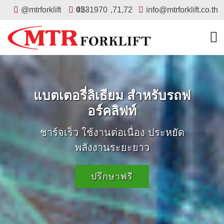
@mtrforklift
02-4531970
,
71
,
72
info@mtrforklift.co.th
แบตเตอรี่ลิเธียม สำหรับรถฟ
อร์คลิฟท์
ชาร์จเร็ว ใช้งานต่อเนื่อง ประหยัด
พลังงานระยะยาว
ปรึกษาฟรี