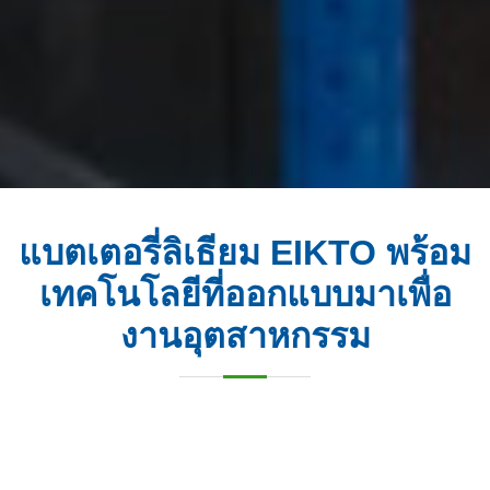
แบตเตอรี่ลิเธียม EIKTO พร้อม
เทคโนโลยีที่ออกแบบมาเพื่อ
งานอุตสาหกรรม