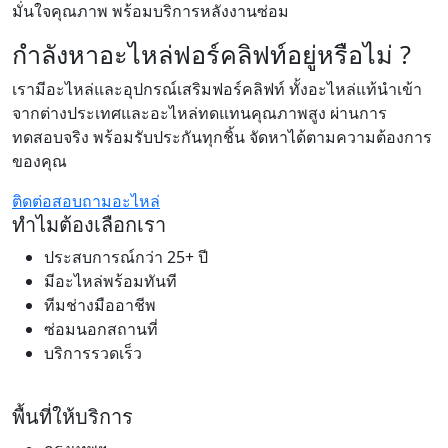
มั่นใจคุณภาพ พร้อมบริการหลังงานซ่อม
กำลังหาอะไหล่ฟอร์คลิฟท์อยู่หรือไม่ ?
เรามีอะไหล่และอุปกรณ์เสริมฟอร์คลิฟท์ ทั้งอะไหล่แท้นำเข้า
จากต่างประเทศและอะไหล่ทดแทนคุณภาพสูง ผ่านการ
ทดสอบจริง พร้อมรับประกันทุกชิ้น จัดหาได้ตามความต้องการ
ของคุณ
ติดต่อสอบถามอะไหล่
ทำไมต้องเลือกเรา
ประสบการณ์กว่า
25+
ปี
มีอะไหล่พร้อมทันที
ทีมช่างมืออาชีพ
ซ่อมนอกสถานที่
บริการรวดเร็ว
พื้นที่ให้บริการ