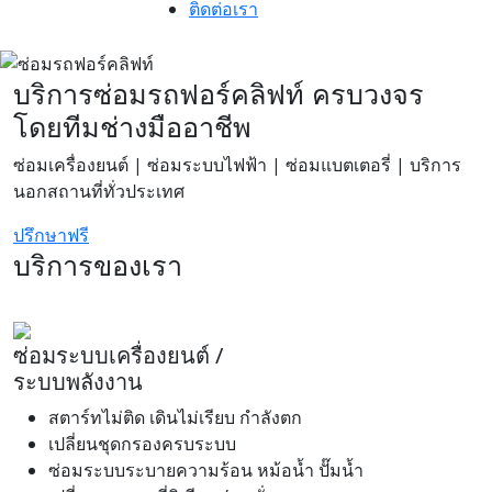
ติดต่อเรา
บริการซ่อมรถฟอร์คลิฟท์ ครบวงจร
โดยทีมช่างมืออาชีพ
ซ่อมเครื่องยนต์ | ซ่อมระบบไฟฟ้า | ซ่อมแบตเตอรี่ | บริการ
นอกสถานที่ทั่วประเทศ
ปรึกษาฟรี
บริการของเรา
ซ่อมระบบเครื่องยนต์ /
ระบบพลังงาน
สตาร์ทไม่ติด เดินไม่เรียบ กำลังตก
เปลี่ยนชุดกรองครบระบบ
ซ่อมระบบระบายความร้อน หม้อน้ำ ปั๊มน้ำ