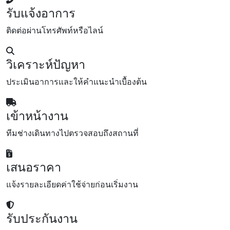
รับแจ้งอาการ
ติดต่อผ่านโทรศัพท์หรือไลน์
วิเคราะห์ปัญหา
ประเมินอาการและให้คำแนะนำเบื้องต้น
เข้าหน้างาน
ทีมช่างเดินทางไปตรวจสอบถึงสถานที่
เสนอราคา
แจ้งรายละเอียดค่าใช้จ่ายก่อนเริ่มงาน
รับประกันงาน