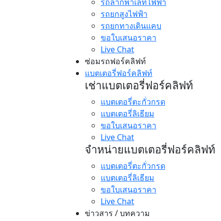
รถลากพาเลทไฟฟ้า
รถยกสูงไฟฟ้า
รถยกทางเดินแคบ
ขอใบเสนอราคา
Live Chat
ซ่อมรถฟอร์คลิฟท์
แบตเตอรี่ฟอร์คลิฟท์
เช่าแบตเตอรี่ฟอร์คลิฟท์
แบตเตอรี่ตะกั่วกรด
แบตเตอรี่ลิเธียม
ขอใบเสนอราคา
Live Chat
จำหน่ายแบตเตอรี่ฟอร์คลิฟท์
แบตเตอรี่ตะกั่วกรด
แบตเตอรี่ลิเธียม
ขอใบเสนอราคา
Live Chat
ข่าวสาร / บทความ