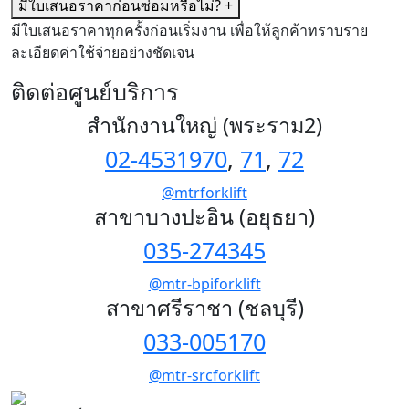
มีใบเสนอราคาก่อนซ่อมหรือไม่?
+
มีใบเสนอราคาทุกครั้งก่อนเริ่มงาน เพื่อให้ลูกค้าทราบราย
ละเอียดค่าใช้จ่ายอย่างชัดเจน
ติดต่อศูนย์บริการ
สำนักงานใหญ่ (พระราม2)
02-4531970
,
71
,
72
@mtrforklift
สาขาบางปะอิน (อยุธยา)
035-274345
@mtr-bpiforklift
สาขาศรีราชา (ชลบุรี)
033-005170
@mtr-srcforklift