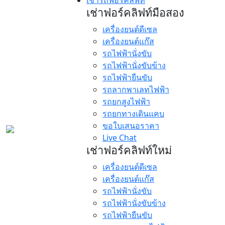
เช่ารถฟอร์คลิฟท์
เช่าฟอร์คลิฟท์มือสอง
เครื่องยนต์ดีเซล
เครื่องยนต์แก๊ส
รถไฟฟ้านั่งขับ
รถไฟฟ้านั่งขับข้าง
รถไฟฟ้ายืนขับ
รถลากพาเลทไฟฟ้า
รถยกสูงไฟฟ้า
รถยกทางเดินแคบ
ขอใบเสนอราคา
Live Chat
เช่าฟอร์คลิฟท์ใหม่
เครื่องยนต์ดีเซล
เครื่องยนต์แก๊ส
รถไฟฟ้านั่งขับ
รถไฟฟ้านั่งขับข้าง
รถไฟฟ้ายืนขับ