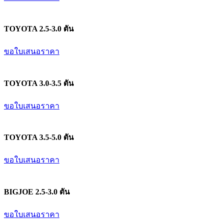
TOYOTA 2.5-3.0 ตัน
ขอใบเสนอราคา
TOYOTA 3.0-3.5 ตัน
ขอใบเสนอราคา
TOYOTA 3.5-5.0 ตัน
ขอใบเสนอราคา
BIGJOE 2.5-3.0 ตัน
ขอใบเสนอราคา