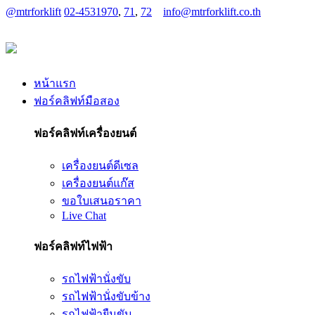
@mtrforklift
02-4531970
,
71
,
72
info@mtrforklift.co.th
หน้าแรก
ฟอร์คลิฟท์มือสอง
ฟอร์คลิฟท์เครื่องยนต์
เครื่องยนต์ดีเซล
เครื่องยนต์แก๊ส
ขอใบเสนอราคา
Live Chat
ฟอร์คลิฟท์ไฟฟ้า
รถไฟฟ้านั่งขับ
รถไฟฟ้านั่งขับข้าง
รถไฟฟ้ายืนขับ