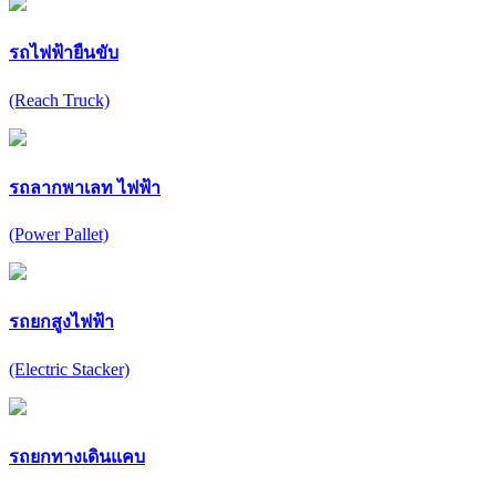
รถไฟฟ้ายืนขับ
(Reach Truck)
รถลากพาเลท ไฟฟ้า
(Power Pallet)
รถยกสูงไฟฟ้า
(Electric Stacker)
รถยกทางเดินแคบ