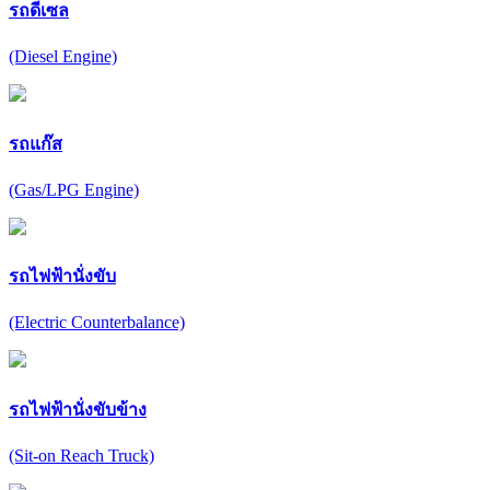
รถดีเซล
(Diesel Engine)
รถแก๊ส
(Gas/LPG Engine)
รถไฟฟ้านั่งขับ
(Electric Counterbalance)
รถไฟฟ้านั่งขับข้าง
(Sit-on Reach Truck)